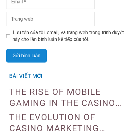
Lưu tên của tôi, email, và trang web trong trình duyệt
này cho lần bình luận kế tiếp của tôi.
BÀI VIẾT MỚI
THE RISE OF MOBILE
GAMING IN THE CASINO
INDUSTRY
THE EVOLUTION OF
CASINO MARKETING