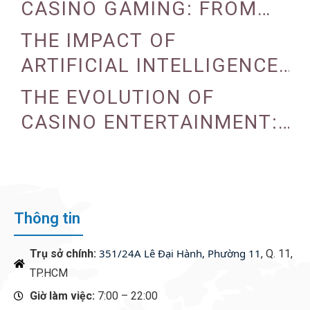
CASINO GAMING: FROM
TRADITIONAL TO DIGITAL
THE IMPACT OF
ARTIFICIAL INTELLIGENCE
ON CASINO OPERATIONS
THE EVOLUTION OF
CASINO ENTERTAINMENT:
FROM TRADITIONAL TO
DIGITAL
Thông tin
351/24A Lê Đại Hành, Phường 11
Trụ sở chính:
, Q. 11,
TP.HCM
Giờ làm việc:
7:00 – 22:00