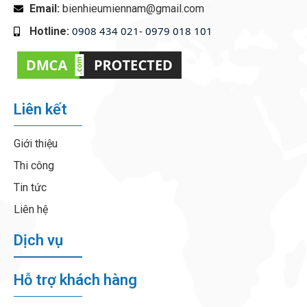
Email:
bienhieumiennam@gmail.com
0908 434 021- 0979 018 101
Hotline:
‭
Liên kết
Giới thiệu
Thi công
Tin tức
Liên hệ
Dịch vụ
Hỗ trợ khách hàng