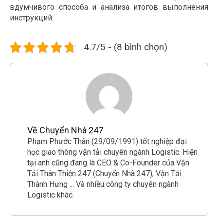
вдумчивого способа и анализа итогов выполнения
инструкций.
4.7/5 - (8 bình chọn)
Về Chuyển Nhà 247
Phạm Phước Thân (29/09/1991) tốt nghiệp đại
học giao thông vận tải chuyên ngành Logistic. Hiện
tại anh cũng đang là CEO & Co-Founder của Vận
Tải Thân Thiện 247 (Chuyển Nhà 247), Vận Tải
Thành Hưng ... Và nhiều công ty chuyên ngành
Logistic khác.