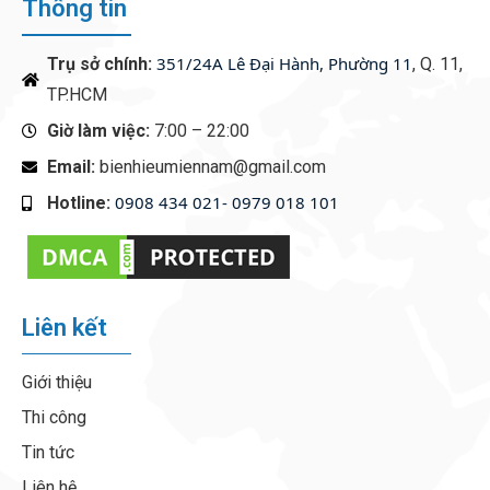
Thông tin
351/24A Lê Đại Hành, Phường 11
Trụ sở chính:
, Q. 11,
TP.HCM
Giờ làm việc:
7:00 – 22:00
Email:
bienhieumiennam@gmail.com
0908 434 021- 0979 018 101
Hotline:
‭
Liên kết
Giới thiệu
Thi công
Tin tức
Liên hệ