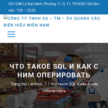
351/24A Lê Đại Hành, Phường 11, Q. 11, TP.HCM |
Giờ làm
việc:
7:00 – 22:00
ЧТО ТАКОЕ SQL И КАК С
НИМ ОПЕРИРОВАТЬ
Trang chủ
/
archive_1
/
Что такое SQL и как с ним
оперировать