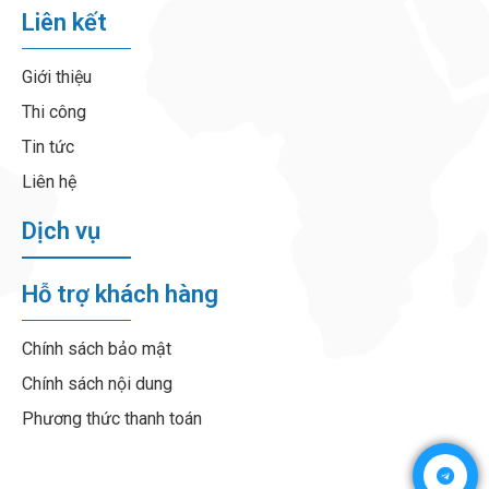
Liên kết
Giới thiệu
Thi công
Tin tức
Liên hệ
Dịch vụ
Hỗ trợ khách hàng
Chính sách bảo mật
Chính sách nội dung
Phương thức thanh toán