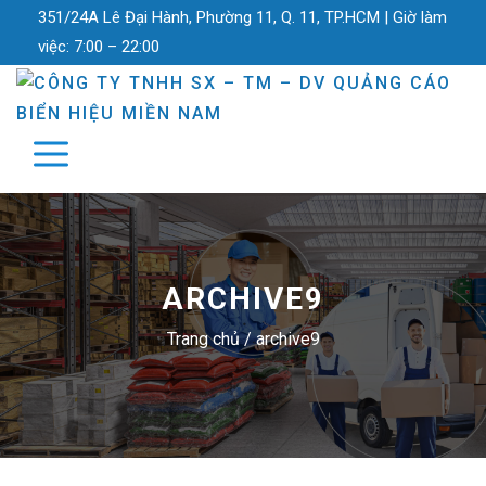
351/24A Lê Đại Hành, Phường 11, Q. 11, TP.HCM |
Giờ làm
việc:
7:00 – 22:00
ARCHIVE9
Trang chủ
/
archive9