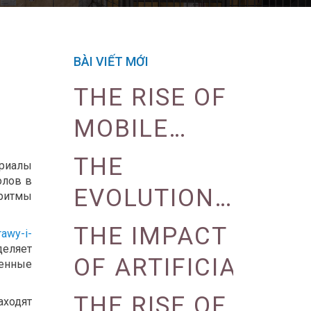
BÀI VIẾT MỚI
THE RISE OF
MOBILE
GAMING IN
THE
ериалы
олов в
THE CASINO
EVOLUTION
ритмы
INDUSTRY
OF CASINO
THE IMPACT
rawy-i-
деляет
MARKETING
OF ARTIFICIAL
енные
STRATEGIES
INTELLIGENCE
THE RISE OF
аходят