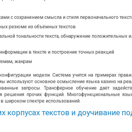
ами с сохранением смысла и стиля первоначального текст
тных резюме из объёмных текстов
альной тональности текста, обнаружение положительных и
информации в тексте и построение точных реакций
темам, жанрам
онфигурации модели. Система учится на примерах прав
мы используют основное осмысление языка казино на ре
ованные запросы. Трансферное обучение даёт задейст
для решения прочих функций. Многофункциональные яз
в широком спектре использований.
х корпусах текстов и доучивание по