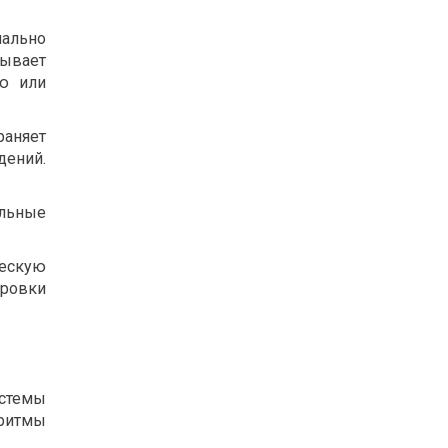
мально
ывает
ью или
раняет
дений.
альные
ческую
ировки
истемы
оритмы