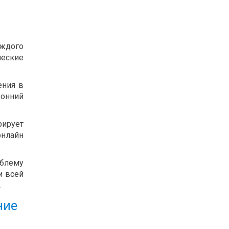
аждого
ческие
ения в
ронний
рирует
онлайн
облему
и всей
.
ние