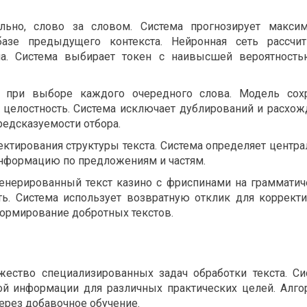
ельно, слово за словом. Система прогнозирует макси
зе предыдущего контекста. Нейронная сеть рассчит
на. Система выбирает токен с наивысшей вероятност
т при выборе каждого очередного слова. Модель сох
 целостность. Система исключает дублирований и расхож
редсказуемости отбора.
ектирования структуры текста. Система определяет центр
информацию по предложениям и частям.
енерированный текст казино с фриспинами на граммати
ь. Система использует возвратную отклик для коррект
ормирование добротных текстов.
ество специализированных задач обработки текста. С
ой информации для различных практических целей. Алг
ерез добавочное обучение.