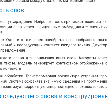
ысловые связи между отдалёнными частями текста.
сть слов
ысл утверждения. Нейронная сеть принимает позицию к
позиции слов через позиционные эмбеддинги — специфи
в.
ов. Одно и то же слово приобретает разнообразные знач
т левый и последующий контекст каждого токена. Двусто
 предложения.
ждого слова для понимания иных слов. Алгоритм гене
 тексте. Модель генерирует контекстное отображение 
о контекста.
я обработки. Трансформерная архитектура устраняет пр
ния. Система сохраняет значимую сведения на протяжени
 гарантирует корректную интерпретацию сложных текстов
р следующего слова и конструирова