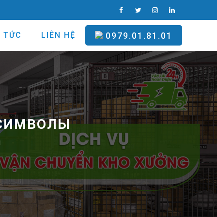
N TỨC
LIÊN HỆ
0979.01.81.01
 СИМВОЛЫ
ы