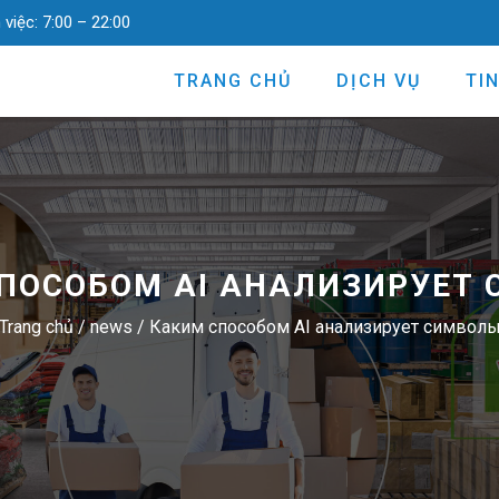
 việc:
7:00 – 22:00
TRANG CHỦ
DỊCH VỤ
TI
ПОСОБОМ AI АНАЛИЗИРУЕТ
Trang chủ
/
news
/
Каким способом AI анализирует символ