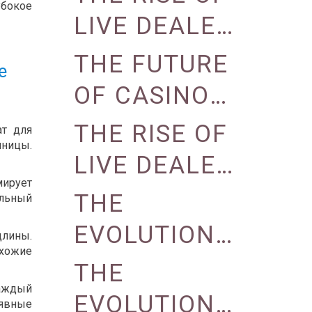
убокое
ON CASINO
LIVE DEALER
OPERATIONS
GAMES IN
THE FUTURE
е
ONLINE
OF CASINO
CASINOS
GAMING:
THE RISE OF
ат для
иницы.
VIRTUAL
LIVE DEALER
REALITY
ирует
GAMES IN
THE
альный
AND
ONLINE
EVOLUTION
длины.
AUGMENTED
схожие
CASINOS
OF LIVE
THE
REALITY
Каждый
DEALER
EVOLUTION
еявные