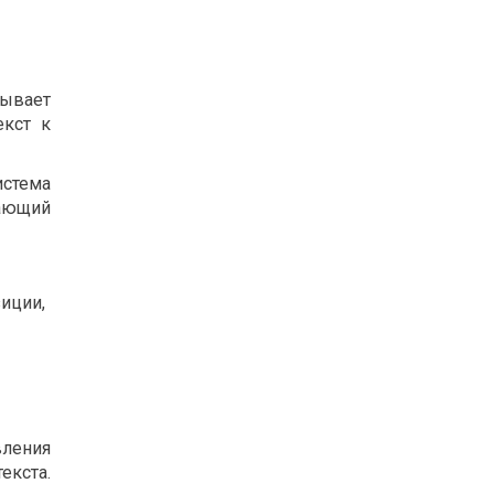
тывает
екст к
истема
бающий
иции,
ления
екста.