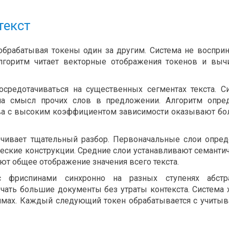
текст
 обрабатывая токены один за другим. Система не воспри
лгоритм читает векторные отображения токенов и выч
средотачиваться на существенных сегментах текста. С
 на смысл прочих слов в предложении. Алгоритм опре
ова с высоким коэффициентом зависимости оказывают б
ечивает тщательный разбор. Первоначальные слои опре
ические конструкции. Средние слои устанавливают семанти
ют общее отображение значения всего текста.
 фриспинами синхронно на разных ступенях абстра
чать большие документы без утраты контекста. Система 
имах. Каждый следующий токен обрабатывается с учиты