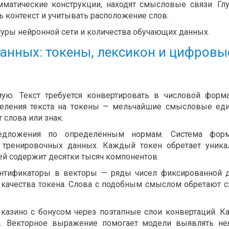
матические конструкции, находят смысловые связи. Гл
 контекст и учитывать расположение слов.
туры нейронной сети и количества обучающих данных.
анных: токены, лексикон и цифровы
ую. Текст требуется конвертировать в числовой форм
зделения текста на токены — мельчайшие смысловые ед
 слова или знак.
редложения по определённым нормам. Система форм
 тренировочных данных. Каждый токен обретает уник
й содержит десятки тысяч компонентов.
ентификаторы в векторы — ряды чисел фиксированной 
качества токена. Слова с подобным смыслом обретают 
 казино с бонусом через поэтапные слои конвертаций. 
та. Векторное выражение помогает модели выявлять н