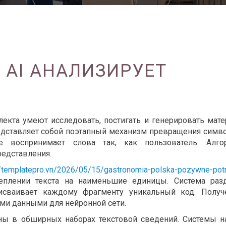
AI АНАЛИЗИРУЕТ
екта умеют исследовать, постигать и генерировать мат
редставляет собой поэтапный механизм превращения симв
е воспринимает слова так, как пользователь. Алго
редставления.
//templatepro.vn/2026/05/15/gastronomia-polska-pozywne-pot
плении текста на наименьшие единицы. Система раз
исваивает каждому фрагменту уникальный код. Получ
ми данными для нейронной сети.
ны в обширных наборах текстовой сведений. Системы н