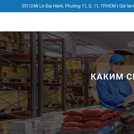
351/24A Lê Đại Hành, Phường 11, Q. 11, TP.HCM |
Giờ làm
КАКИМ С