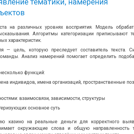
явление тематики, намерения
бъектов
ста на различных уровнях восприятия. Модель обраба
сказывания. Алгоритмы категоризации приписывают т
ых характеристик.
я — цель, которую преследует составитель текста. С
 команды. Анализ намерений помогает определить подо
несколько функций:
на индивидов, имена организаций, пространственные поз
остями: взаимосвязи, зависимости, структуры
теризующих основное суть
ию казино на реальные деньги для корректного выяв
инимает окружающие слова и общую направленность т