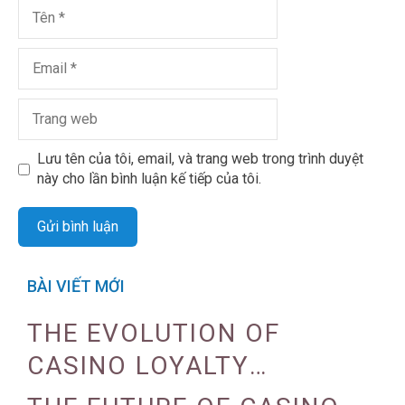
Lưu tên của tôi, email, và trang web trong trình duyệt
này cho lần bình luận kế tiếp của tôi.
BÀI VIẾT MỚI
THE EVOLUTION OF
CASINO LOYALTY
PROGRAMS