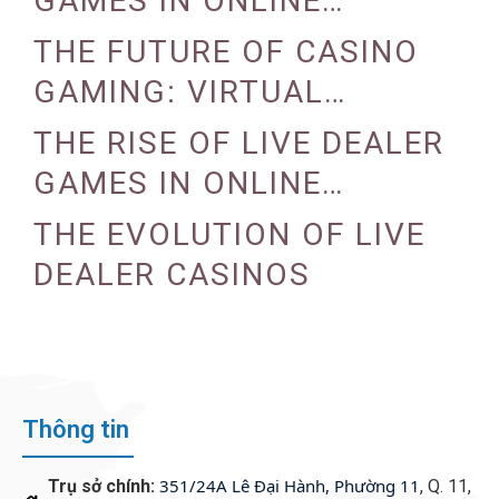
GAMES IN ONLINE
CASINOS
THE FUTURE OF CASINO
GAMING: VIRTUAL
REALITY AND AUGMENTED
THE RISE OF LIVE DEALER
REALITY
GAMES IN ONLINE
CASINOS
THE EVOLUTION OF LIVE
DEALER CASINOS
Thông tin
351/24A Lê Đại Hành, Phường 11
Trụ sở chính:
, Q. 11,