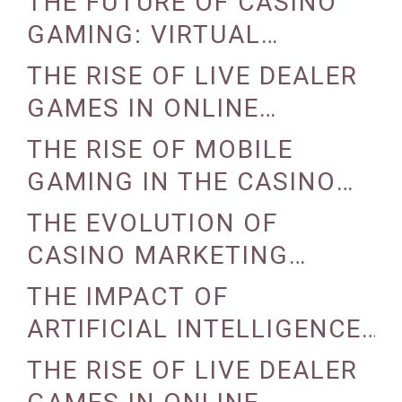
THE FUTURE OF CASINO
GAMING: VIRTUAL
REALITY AND AUGMENTED
THE RISE OF LIVE DEALER
REALITY
GAMES IN ONLINE
CASINOS
THE RISE OF MOBILE
GAMING IN THE CASINO
INDUSTRY
THE EVOLUTION OF
CASINO MARKETING
STRATEGIES
THE IMPACT OF
ARTIFICIAL INTELLIGENCE
ON CASINO OPERATIONS
THE RISE OF LIVE DEALER