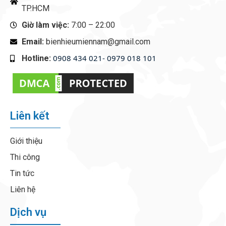
TP.HCM
Giờ làm việc:
7:00 – 22:00
Email:
bienhieumiennam@gmail.com
0908 434 021- 0979 018 101
Hotline:
‭
Liên kết
Giới thiệu
Thi công
Tin tức
Liên hệ
Dịch vụ