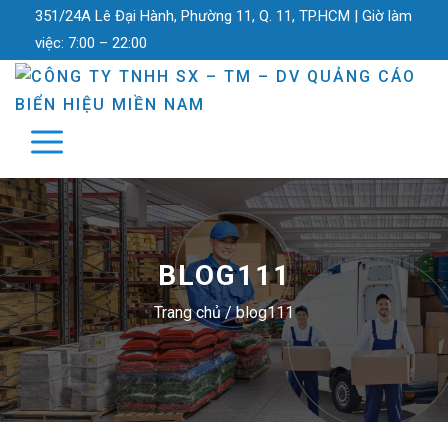
351/24A Lê Đại Hành, Phường 11, Q. 11, TP.HCM |
Giờ làm
việc:
7:00 – 22:00
BLOG111
Trang chủ
/
blog111