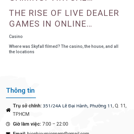
REALITY AND AUGMENTED
THE RISE OF LIVE DEALER
REALITY
GAMES IN ONLINE
CASINOS
Casino
Where was Skyfall filmed? The casino, the house, and all
the locations
Thông tin
351/24A Lê Đại Hành, Phường 11
Trụ sở chính:
, Q. 11,
TP.HCM
Giờ làm việc:
7:00 – 22:00
Email:
bienhieumiennam@gmail.com