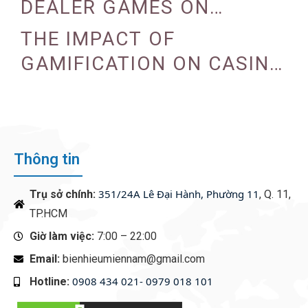
DEALER GAMES ON
CASINO EXPERIENCE
THE IMPACT OF
GAMIFICATION ON CASINO
ENGAGEMENT
Thông tin
351/24A Lê Đại Hành, Phường 11
Trụ sở chính:
, Q. 11,
TP.HCM
Giờ làm việc:
7:00 – 22:00
Email:
bienhieumiennam@gmail.com
0908 434 021- 0979 018 101
Hotline:
‭