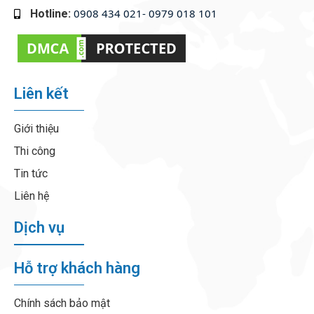
0908 434 021- 0979 018 101
Hotline:
‭
Liên kết
Giới thiệu
Thi công
Tin tức
Liên hệ
Dịch vụ
Hỗ trợ khách hàng
Chính sách bảo mật