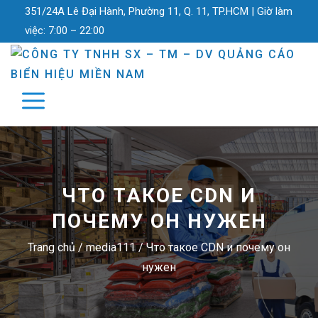
351/24A Lê Đại Hành, Phường 11, Q. 11, TP.HCM |
Giờ làm
việc:
7:00 – 22:00
ЧТО ТАКОЕ CDN И
ПОЧЕМУ ОН НУЖЕН
Trang chủ
/
media111
/
Что такое CDN и почему он
нужен