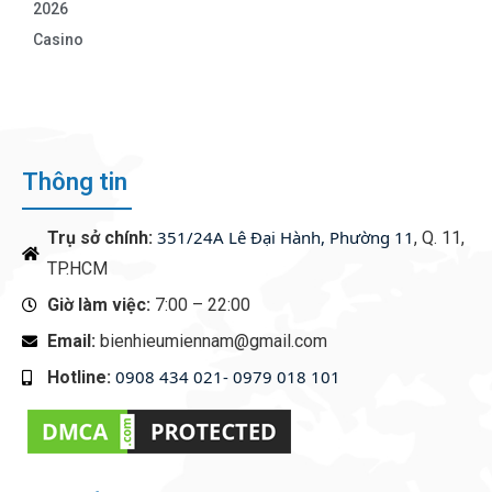
2026
Casino
Thông tin
351/24A Lê Đại Hành, Phường 11
Trụ sở chính:
, Q. 11,
TP.HCM
Giờ làm việc:
7:00 – 22:00
Email:
bienhieumiennam@gmail.com
0908 434 021- 0979 018 101
Hotline:
‭