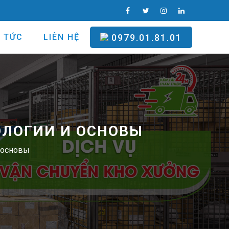
N TỨC
LIÊN HỆ
0979.01.81.01
ОЛОГИИ И ОСНОВЫ
и основы