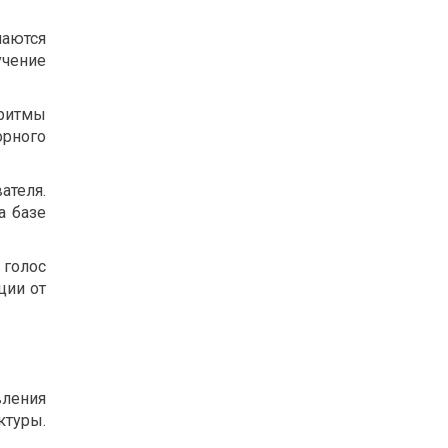
чаются
учение
оритмы
орного
ателя.
а базе
 голос
ции от
ления
туры.