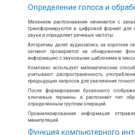
Определение голоса и обра
Механизм распознавания начинается с захв
трансформируются в цифровой формат для а
звуки и определяет речевые частоты.
Алгоритмы делят аудиозапись на короткие 
сегмент проверяется на обнаружение фо
информацию с звуковыми шаблонами в масси
Комплекс использует математические спосо
учитывают распространённость употреблен
предыдущих запросов для увеличения точност
После формирования буквенного отображе
ключевые термины и распознаёт тип обра
определённым группам операций.
Проанализированная информация отправ
манипуляций.
Функция компьютерного инт