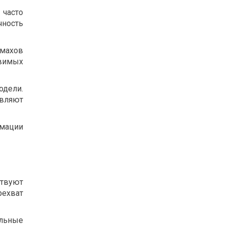
 часто
чность
омахов
звимых
дели.
овляют
рмации
ствуют
рехват
альные