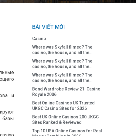
BÀI VIẾT MỚI
Casino
Where was Skyfall filmed? The
casino, the house, and all the
locations
Where was Skyfall filmed? The
casino, the house, and all the
locations
льные
Where was Skyfall filmed? The
ующего
casino, the house, and all the
locations
Bond Wardrobe Review 21: Casino
Royale 2006
ова и
Best Online Casinos UK Trusted
UKGC Casino Sites for 2026
тируют
Best UK Online Casinos 200 UKGC
т базы
Sites Ranked & Reviewed
Top 10 USA Online Casinos for Real
casino