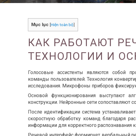
Mục lục
[
Hiện toàn bộ
]
КАК РАБОТАЮТ РЕ
ТЕХНОЛОГИИ И О
Голосовые ассистенты являются собой п
команды пользователей. Технология конверт
исследования. Микрофоны приборов фиксирую
Основой функционирования выступают алг
конструкции. Нейронные сети сопоставляют
После идентификации система устанавливает
скоростную обработку команд благодаря ра
информации для корректного распознавания к
Речевой интерфейс формирует вербальный ре