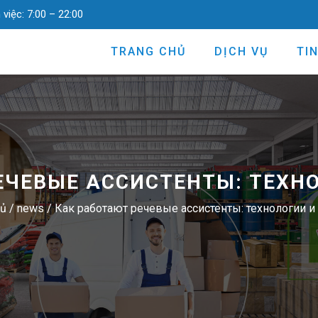
 việc:
7:00 – 22:00
TRANG CHỦ
DỊCH VỤ
TI
ЕЧЕВЫЕ АССИСТЕНТЫ: ТЕХН
hủ
/
news
/
Как работают речевые ассистенты: технологии 