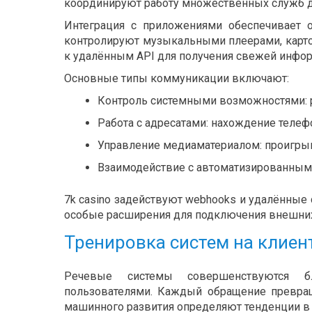
координируют работу множественных служб д
Интеграция с приложениями обеспечивает 
контролируют музыкальными плеерами, карт
к удалённым API для получения свежей инфо
Основные типы коммуникации включают:
Контроль системными возможностями: ре
Работа с адресатами: нахождение телеф
Управление медиаматериалом: проигрыв
Взаимодействие с автоматизированным
7k casino задействуют webhooks и удалённые
особые расширения для подключения внешни
Тренировка систем на клие
Речевые системы совершенствуются бл
пользователями. Каждый обращение превра
машинного развития определяют тенденции в 