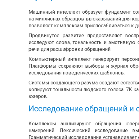
Машинный интеллект образует фундамент со
на миллионах образцов высказываний для ко
позволяет комплексам приспосабливаться к д
Продвинутое развитие предоставляет воспр
исследуют слова, тональность и эмотивную 
речи для расшифровки обращений.
Компьютерный интеллект генерирует персона
Платформы сохраняют выборы и журнал обра
исследования поведенческих шаблонов.
Системы создающего разума создают естеств
копируют тональности людского голоса. 7К к
юзеров.
Исследование обращений и 
Комплексы анализируют обращения юзер
намерений. Лексический исследование вы
Грамматический исследование устанавливает 