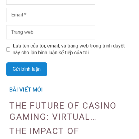
Lưu tên của tôi, email, và trang web trong trình duyệt
này cho lần bình luận kế tiếp của tôi.
BÀI VIẾT MỚI
THE FUTURE OF CASINO
GAMING: VIRTUAL
REALITY AND AUGMENTED
THE IMPACT OF