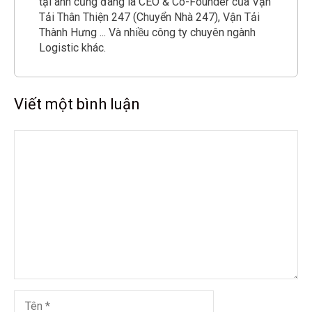
tại anh cũng đang là CEO & Co-Founder của Vận
Tải Thân Thiện 247 (Chuyển Nhà 247), Vận Tải
Thành Hưng ... Và nhiều công ty chuyên ngành
Logistic khác.
Viết một bình luận