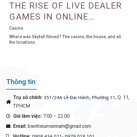
REALITY AND AUGMENTED
THE RISE OF LIVE DEALER
REALITY
GAMES IN ONLINE
CASINOS
Casino
Where was Skyfall filmed? The casino, the house, and all
the locations
Thông tin
351/24A Lê Đại Hành, Phường 11
Trụ sở chính:
, Q. 11,
TP.HCM
Giờ làm việc:
7:00 – 22:00
Email:
bienhieumiennam@gmail.com
0908 434 021- 0979 018 101
Hotline:
‭