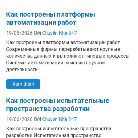
Как построены платформы
автоматизации работ
19/06/2026
Bởi
Chuyển Nhà 247
Как построены платформы автоматизации работ
Современные фирмы перерабатывают крупные
количества данных и выполняют типовые процессы.
Системы автоматизации заменяют ручной
деятельность …
Xem thêm
Как построены испытательные
пространства разработки
19/06/2026
Bởi
Chuyển Nhà 247
Как построены испытательные пространства
разработки Испытательная пространство