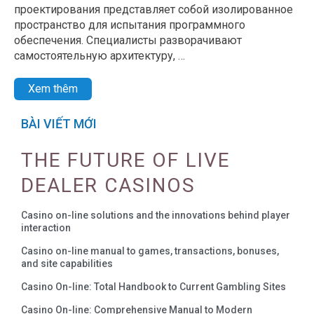
проектирования представляет собой изолированное
пространство для испытания программного
обеспечения. Специалисты разворачивают
самостоятельную архитектуру, …
Xem thêm
BÀI VIẾT MỚI
THE FUTURE OF LIVE
DEALER CASINOS
Casino on-line solutions and the innovations behind player
interaction
Casino on-line manual to games, transactions, bonuses,
and site capabilities
Casino On-line: Total Handbook to Current Gambling Sites
Casino On-line: Comprehensive Manual to Modern