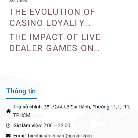
Services
THE EVOLUTION OF
CASINO LOYALTY
PROGRAMS
THE IMPACT OF LIVE
DEALER GAMES ON
CASINO EXPERIENCE
Thông tin
351/24A Lê Đại Hành, Phường 11
Trụ sở chính:
, Q. 11,
TP.HCM
Giờ làm việc:
7:00 – 22:00
Email:
bienhieumiennam@gmail.com