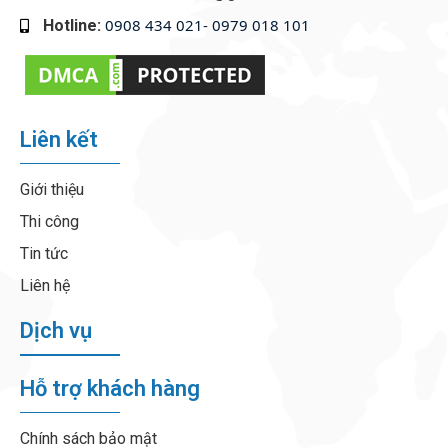
0908 434 021- 0979 018 101
Hotline:
‭
Liên kết
Giới thiệu
Thi công
Tin tức
Liên hệ
Dịch vụ
Hỗ trợ khách hàng
Chính sách bảo mật