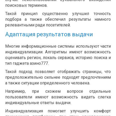
поисковых терминов.
Такой принцип существенно улучшил точность
подбора а также обеспечил результаты намного
релевантными ради посетителей.
Адаптация результатов выдачи
Многие информационные системы используют части
индивидуализации. Алгоритмы имеют возможность
оценивать регион, локаль сервиса, историю поиска и
тип гаджета азино777.
Такой подход позволяет отображать страницы, что
предположительно сильнее подходят предпочтениям
а также ситуации определенного человека.
Например, при схожем вопросе отдельные
пользователи имеют возможность видеть слегка
индивидуальные ответы выдачи.
Индивидуализация помогает улучшить комфорт