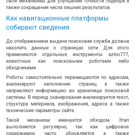
свои механизмы для улучшения точности подбора а
также сокращения числа лишних результатов.
Как навигационные платформы
собирают сведения
До отображением выдачи поисковая служба должна
накопить данные о страницах сети. Для этого
применяются отдельные инструменты azino777,
известные как поисковыми роботами либо
обходчиками.
Роботы самостоятельно перемещаются по адресам,
анализируют наполнение страниц а также
направляют информацию во хранилище поисковой
системы. В период сканирования анализируется текст,
структура материала, изображения, адреса а также
технические параметры сайта.
Такой механизм именуется обходом. Этап
выполняется регулярно, так как цифровое
содержимое часто обновляется а также