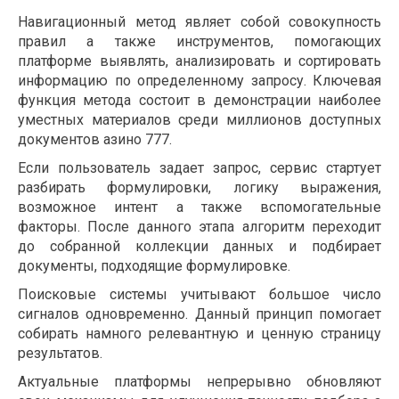
Навигационный метод являет собой совокупность
правил а также инструментов, помогающих
платформе выявлять, анализировать и сортировать
информацию по определенному запросу. Ключевая
функция метода состоит в демонстрации наиболее
уместных материалов среди миллионов доступных
документов азино 777.
Если пользователь задает запрос, сервис стартует
разбирать формулировки, логику выражения,
возможное интент а также вспомогательные
факторы. После данного этапа алгоритм переходит
до собранной коллекции данных и подбирает
документы, подходящие формулировке.
Поисковые системы учитывают большое число
сигналов одновременно. Данный принцип помогает
собирать намного релевантную и ценную страницу
результатов.
Актуальные платформы непрерывно обновляют