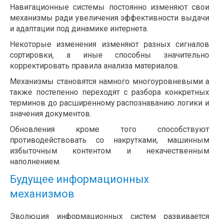
Навигационные системы постоянно изменяют свои
механизмы ради увеличения эффективности выдачи
и адаптации под динамике интернета.
Некоторые изменения изменяют разных сигналов
сортировки, а иные способны значительно
корректировать правила анализа материалов.
Механизмы становятся намного многоуровневыми а
также постепенно переходят с разбора конкретных
терминов до расширенному распознаванию логики и
значения документов.
Обновления кроме того способствуют
противодействовать со накрутками, машинным
избыточным контентом и некачественным
наполнением.
Будущее информационных
механизмов
Эволюция информационных систем развивается