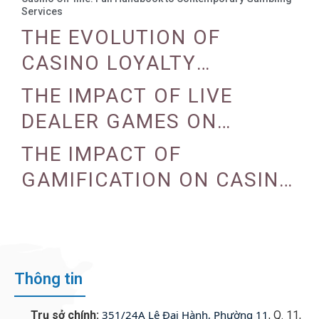
Services
THE EVOLUTION OF
CASINO LOYALTY
PROGRAMS
THE IMPACT OF LIVE
DEALER GAMES ON
CASINO EXPERIENCE
THE IMPACT OF
GAMIFICATION ON CASINO
ENGAGEMENT
Thông tin
351/24A Lê Đại Hành, Phường 11
Trụ sở chính:
, Q. 11,