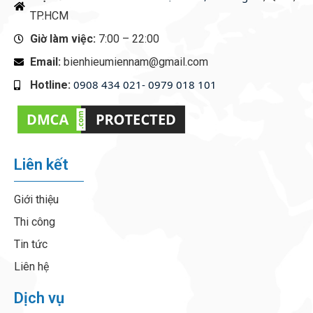
TP.HCM
Giờ làm việc:
7:00 – 22:00
Email:
bienhieumiennam@gmail.com
0908 434 021- 0979 018 101
Hotline:
‭
Liên kết
Giới thiệu
Thi công
Tin tức
Liên hệ
Dịch vụ