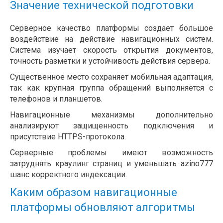
Значение технической подготовки
Серверное качество платформы создает большое
воздействие на действие навигационных систем.
Система изучает скорость открытия документов,
точность разметки и устойчивость действия сервера.
Существенное место сохраняет мобильная адаптация,
так как крупная группа обращений выполняется с
телефонов и планшетов.
Навигационные механизмы дополнительно
анализируют защищенность подключения и
присутствие HTTPS-протокола.
Серверные проблемы имеют возможность
затруднять краулинг страниц и уменьшать azino777
шанс корректного индексации.
Каким образом навигационные
платформы обновляют алгоритмы