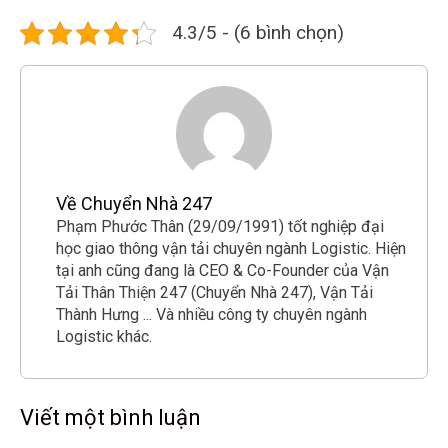
4.3/5 - (6 bình chọn)
Về Chuyển Nhà 247
Phạm Phước Thân (29/09/1991) tốt nghiệp đại
học giao thông vận tải chuyên ngành Logistic. Hiện
tại anh cũng đang là CEO & Co-Founder của Vận
Tải Thân Thiện 247 (Chuyển Nhà 247), Vận Tải
Thành Hưng ... Và nhiều công ty chuyên ngành
Logistic khác.
Viết một bình luận