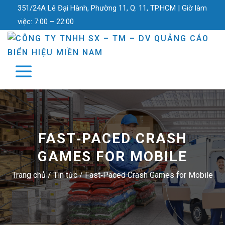
351/24A Lê Đại Hành, Phường 11, Q. 11, TP.HCM |
Giờ làm
việc:
7:00 – 22:00
FAST‑PACED CRASH
GAMES FOR MOBILE
Trang chủ
/
Tin tức
/
Fast‑Paced Crash Games for Mobile