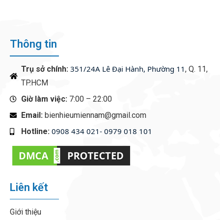
Thông tin
351/24A Lê Đại Hành, Phường 11
Trụ sở chính:
, Q. 11,
TP.HCM
Giờ làm việc:
7:00 – 22:00
Email:
bienhieumiennam@gmail.com
0908 434 021- 0979 018 101
Hotline:
‭
Liên kết
Giới thiệu