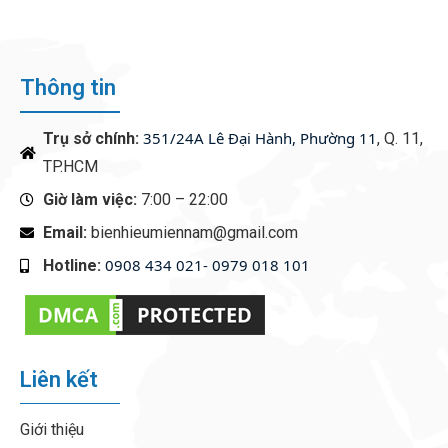
Thông tin
351/24A Lê Đại Hành, Phường 11
Trụ sở chính:
, Q. 11,
TP.HCM
Giờ làm việc:
7:00 – 22:00
Email:
bienhieumiennam@gmail.com
0908 434 021- 0979 018 101
Hotline:
‭
Liên kết
Giới thiệu