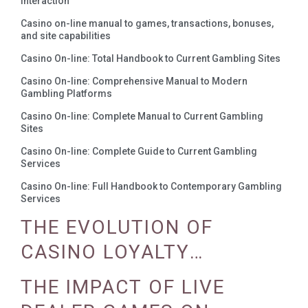
interaction
Casino on-line manual to games, transactions, bonuses,
and site capabilities
Casino On-line: Total Handbook to Current Gambling Sites
Casino On-line: Comprehensive Manual to Modern
Gambling Platforms
Casino On-line: Complete Manual to Current Gambling
Sites
Casino On-line: Complete Guide to Current Gambling
Services
Casino On-line: Full Handbook to Contemporary Gambling
Services
THE EVOLUTION OF
CASINO LOYALTY
PROGRAMS
THE IMPACT OF LIVE