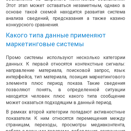
Этот этап может оставаться незаметным, однако в
основе такой схемой находится развитая система
анализа сведений, предсказания а также казино
конкурсного сравнения.
Какого типа данные применяют
маркетинговые системы
Промо системы используют несколько категории
данных. К первой относятся контекстные сигналы:
направление материала, поисковой запрос, язык
интерфейса, тип материала, позиция маркетингового
элемента плюс период показа. Такие сведения
позволяют понять, в определенной ситуации
находится человек плюс какого типа сообщение
может оказаться подходящим в данный период.
В рамках второй категории попадают активностные
показатели. К ним относятся перемещения между
страницам, переходы, просмотры медиаконтента,