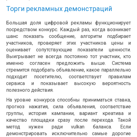
Торги рекламных демонстраций
Большая доля цифровой рекламы функционирует
посредством конкурс. Каждый раз, когда возникает
шанс показать сообщение, алгоритм подбирает
участников, проверяет этих участников цены и
оценивает сопутствующие показатели ценности.
Выигрывает не всегда постоянно тот участник, кто
именно согласен предложить выше. Система
стремится подобрать объявление, какое параллельно
подходит посетителю, соответствует правилам
сервиса и показывает высокую вероятность
полезного действия.
На уровне конкурса способны приниматься ставка,
прогноз нажатия, сила объявления, соответствие
группы, история кампании, вариант креатива и
качество площадки сразу после перехода. Такой
метод нужен ради vulkan баланса. Если
демонстрировать исключительно самые дорогие