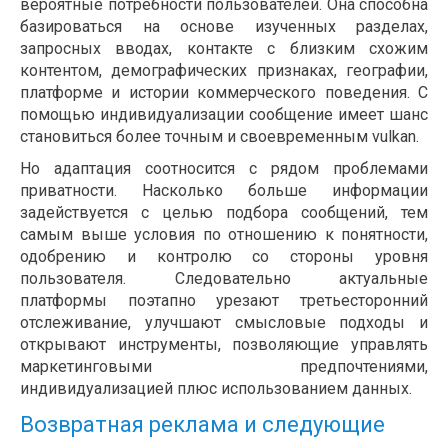
вероятные потребности пользователей. Она способна
базироваться на основе изученных разделах,
запросных вводах, контакте с близким схожим
контентом, демографических признаках, географии,
платформе и истории коммерческого поведения. С
помощью индивидуализации сообщение имеет шанс
становиться более точным и своевременным vulkan.
Но адаптация соотносится с рядом проблемами
приватности. Насколько больше информации
задействуется с целью подбора сообщений, тем
самым выше условия по отношению к понятности,
одобрению и контролю со стороны уровня
пользователя. Следовательно актуальные
платформы поэтапно урезают третьесторонний
отслеживание, улучшают смысловые подходы и
открывают инструменты, позволяющие управлять
маркетинговыми предпочтениями,
индивидуализацией плюс использованием данных.
Возвратная реклама и следующие