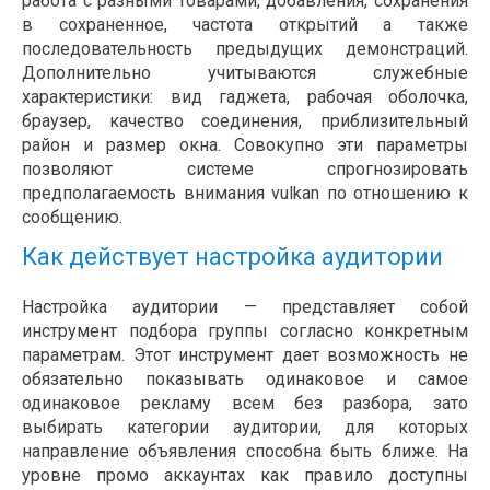
работа с разными товарами, добавления, сохранения
в сохраненное, частота открытий а также
последовательность предыдущих демонстраций.
Дополнительно учитываются служебные
характеристики: вид гаджета, рабочая оболочка,
браузер, качество соединения, приблизительный
район и размер окна. Совокупно эти параметры
позволяют системе спрогнозировать
предполагаемость внимания vulkan по отношению к
сообщению.
Как действует настройка аудитории
Настройка аудитории — представляет собой
инструмент подбора группы согласно конкретным
параметрам. Этот инструмент дает возможность не
обязательно показывать одинаковое и самое
одинаковое рекламу всем без разбора, зато
выбирать категории аудитории, для которых
направление объявления способна быть ближе. На
уровне промо аккаунтах как правило доступны