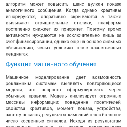
алгоритм может повысить шанс вулкан показа
аналогичного сообщения. Когда однако креативы
игнорируются, оперативно скрываются а также
вызывают отрицательные отклики, платформа
постепенно снижает их приоритет. Поэтому промо
активности нуждаются не исключительно лишь за
счет финансировании, однако еще на основе сильных
объявлениях, ясных условиях плюс качественных
лендингах.
Функция машинного обучения
Машинное моделирование дает возможность
рекламным системам выявлять повторяющиеся
модели, что непросто сформулировать через
обычные правила. Модель анализирует огромные
массивы информации: поведение посетителей,
свойства креативов, момент показа, устройства,
частоту показов, результаты кампаний плюс большое
число косвенных сигналов. Исходя из результатам