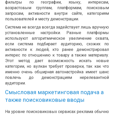
фильтры по географии, языку, интересам,
возрастовым группам, платформам, поисковым
запросам, активности внутри сайте, категориям
пользователей и месту демонстрации.
Система не всегда всегда задействует лишь вручную
установленные настройки. Разные платформы
используют алгоритмическое увеличение охвата,
если система подбирает аудиторию, схожих по
активности к людей, кто ранее демонстрировал
интерес по отношению к товару а также материалу.
Этот метод дает возможность искать новые
категории, но вулкан требует проверки, так как что
именно очень обширная автонастройка имеет шанс
повлечь до демонстрациям нерелевантной
аудитории.
Смысловая маркетинговая подача а
также поисковиковые вводы
На уровне поисковиковых сервисах реклама обычно