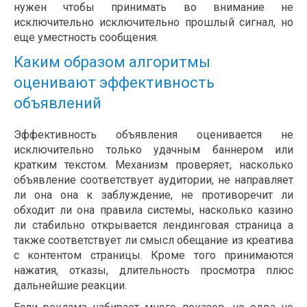
нужен чтобы принимать во внимание не
исключительно исключительно прошлый сигнал, но
еще уместность сообщения.
Каким образом алгоритмы
оценивают эффективность
объявлений
Эффективность объявления оценивается не
исключительно только удачным баннером или
кратким текстом. Механизм проверяет, насколько
объявление соответствует аудитории, не направляет
ли она она к заблуждение, не противоречит ли
обходит ли она правила системы, насколько казино
ли стабильно открывается лендинговая страница а
также соответствует ли смысл обещание из креатива
с контентом страницы. Кроме того принимаются
нажатия, отказы, длительность просмотра плюс
дальнейшие реакции.