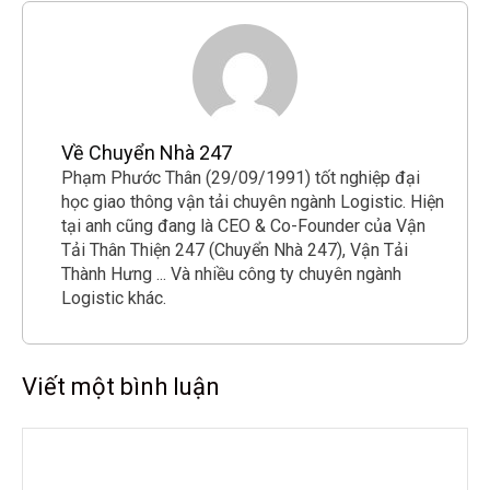
Về Chuyển Nhà 247
Phạm Phước Thân (29/09/1991) tốt nghiệp đại
học giao thông vận tải chuyên ngành Logistic. Hiện
tại anh cũng đang là CEO & Co-Founder của Vận
Tải Thân Thiện 247 (Chuyển Nhà 247), Vận Tải
Thành Hưng ... Và nhiều công ty chuyên ngành
Logistic khác.
Viết một bình luận