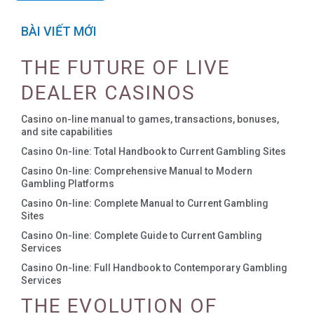
BÀI VIẾT MỚI
THE FUTURE OF LIVE
DEALER CASINOS
Casino on-line manual to games, transactions, bonuses,
and site capabilities
Casino On-line: Total Handbook to Current Gambling Sites
Casino On-line: Comprehensive Manual to Modern
Gambling Platforms
Casino On-line: Complete Manual to Current Gambling
Sites
Casino On-line: Complete Guide to Current Gambling
Services
Casino On-line: Full Handbook to Contemporary Gambling
Services
THE EVOLUTION OF