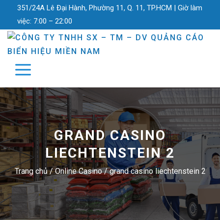
351/24A Lê Đại Hành, Phường 11, Q. 11, TP.HCM |
Giờ làm
việc:
7:00 – 22:00
GRAND CASINO
LIECHTENSTEIN 2
Trang chủ
/
Online Casino
/
grand casino liechtenstein 2