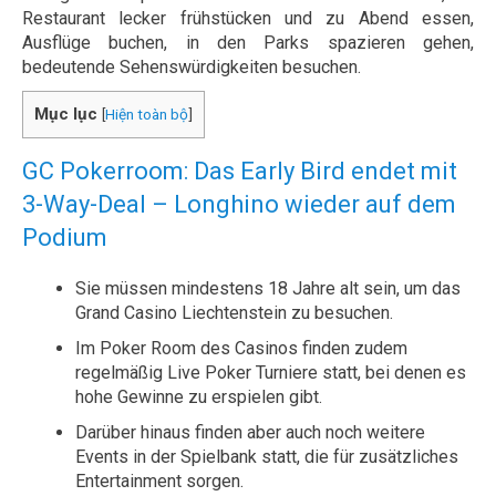
Restaurant lecker frühstücken und zu Abend essen,
Ausflüge buchen, in den Parks spazieren gehen,
bedeutende Sehenswürdigkeiten besuchen.
Mục lục
[
Hiện toàn bộ
]
GC Pokerroom: Das Early Bird endet mit
3-Way-Deal – Longhino wieder auf dem
Podium
Sie müssen mindestens 18 Jahre alt sein, um das
Grand Casino Liechtenstein zu besuchen.
Im Poker Room des Casinos finden zudem
regelmäßig Live Poker Turniere statt, bei denen es
hohe Gewinne zu erspielen gibt.
Darüber hinaus finden aber auch noch weitere
Events in der Spielbank statt, die für zusätzliches
Entertainment sorgen.