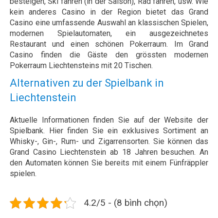
besteigen, Ski fahren (in der Saison), Rad fahren, usw. Wie
kein anderes Casino in der Region bietet das Grand
Casino eine umfassende Auswahl an klassischen Spielen,
modernen Spielautomaten, ein ausgezeichnetes
Restaurant und einen schönen Pokerraum. Im Grand
Casino finden die Gäste den grössten modernen
Pokerraum Liechtensteins mit 20 Tischen.
Alternativen zu der Spielbank in
Liechtenstein
Aktuelle Informationen finden Sie auf der Website der
Spielbank. Hier finden Sie ein exklusives Sortiment an
Whisky-, Gin-, Rum- und Zigarrensorten. Sie können das
Grand Casino Liechtenstein ab 18 Jahren besuchen. An
den Automaten können Sie bereits mit einem Fünfräppler
spielen.
4.2/5 - (8 bình chọn)