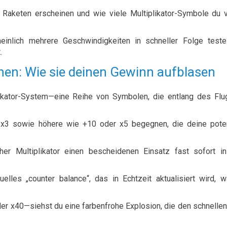
 Raketen erscheinen und wie viele Multiplikator-Symbole du 
inlich mehrere Geschwindigkeiten in schneller Folge teste
.
en: Wie sie deinen Gewinn aufblasen
ikator-System—eine Reihe von Symbolen, die entlang des Flu
r x3 sowie höhere wie +10 oder x5 begegnen, die deine pote
er Multiplikator einen bescheidenen Einsatz fast sofort in
lles „counter balance“, das in Echtzeit aktualisiert wird, 
r x40—siehst du eine farbenfrohe Explosion, die den schnellen