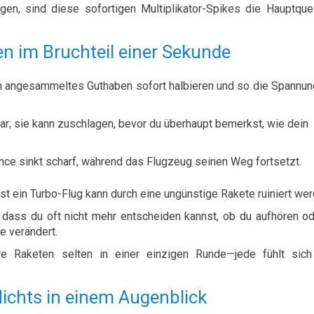
gen, sind diese sofortigen Multiplikator-Spikes die Hauptque
en im Bruchteil einer Sekunde
ein angesammeltes Guthaben sofort halbieren und so die Spannun
ar; sie kann zuschlagen, bevor du überhaupt bemerkst, wie dein
ance sinkt scharf, während das Flugzeug seinen Weg fortsetzt.
st ein Turbo-Flug kann durch eine ungünstige Rakete ruiniert wer
 dass du oft nicht mehr entscheiden kannst, ob du aufhören o
e verändert.
e Raketen selten in einer einzigen Runde—jede fühlt sich
ichts in einem Augenblick