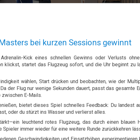
aMasters bei kurzen Sessions gewinnt
n Adrenalin-Kick eines schnellen Gewinns oder Verlusts ohn
 klickst, startet das Flugzeug sofort, und die Uhr beginnt zu 
ndigkeit wählen, Start drücken und beobachten, wie der Multip
 Da der Flug nur wenige Sekunden dauert, passt das gesamte E
e zwischen E-Mails.
genießen, bietet dieses Spiel schnelles Feedback: Du landest 
, oder du stürzt ins Wasser und verlierst alles.
tärkt—ein leuchtend rotes Flugzeug, das durch einen blauen
e Spieler immer wieder für eine weitere Runde zurückkehren läss
iedenen Geschwindigkeiten und Einsatzhöhen experimentieren 