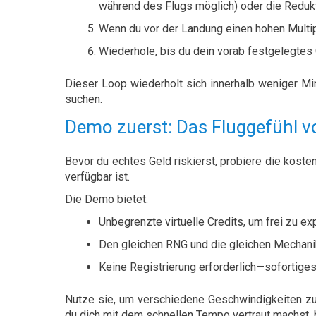
während des Flugs möglich) oder die Redukt
Wenn du vor der Landung einen hohen Multipli
Wiederhole, bis du dein vorab festgelegtes G
Dieser Loop wiederholt sich innerhalb weniger Mi
suchen.
Demo zuerst: Das Fluggefühl v
Bevor du echtes Geld riskierst, probiere die kost
verfügbar ist.
Die Demo bietet:
Unbegrenzte virtuelle Credits, um frei zu ex
Den gleichen RNG und die gleichen Mechani
Keine Registrierung erforderlich—sofortiges
Nutze sie, um verschiedene Geschwindigkeiten zu
du dich mit dem schnellen Tempo vertraut machst, b