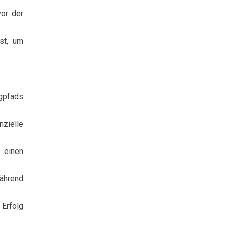
vor der
st, um
gpfads
nzielle
 einen
während
 Erfolg