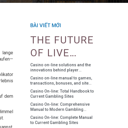
BÀI VIẾT MỚI
THE FUTURE
OF LIVE
e lange
laufen—
DEALER
Casino on-line solutions and the
innovations behind player
likator
CASINOS
interaction
Casino on-line manual to games,
rlebnis
transactions, bonuses, and site
capabilities
Casino On-line: Total Handbook to
auf dem
Current Gambling Sites
Casino On-line: Comprehensive
Manual to Modern Gambling
 Himmel
Platforms
Casino On-line: Complete Manual
t.
to Current Gambling Sites
kannst,