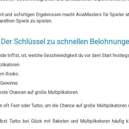
t und sofortigen Ergebnissen macht AviaMasters für Spieler att
arathon-Spiele zu spielen.
 Der Schlüssel zu schnellen Belohnung
e triffst, ist, welche Geschwindigkeit du vor dem Start festlegs
likatoren.
m Risiko.
 Gewinne.
este Chancen auf große Multiplikatoren.
n oft Fast oder Turbo, um die Chance auf große Multiplikatoren 
elbst Turbo bei Glück mit Raketen und Multiplikatoren häufig k