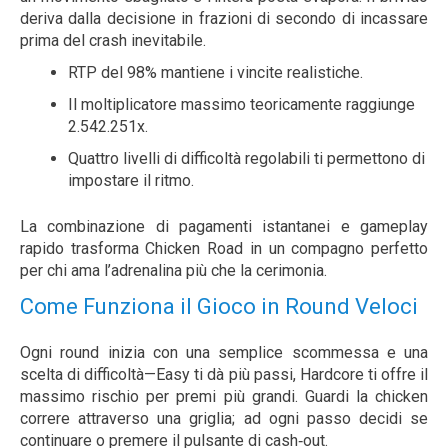
deriva dalla decisione in frazioni di secondo di incassare
prima del crash inevitabile.
RTP del 98% mantiene i vincite realistiche.
Il moltiplicatore massimo teoricamente raggiunge
2.542.251x.
Quattro livelli di difficoltà regolabili ti permettono di
impostare il ritmo.
La combinazione di pagamenti istantanei e gameplay
rapido trasforma Chicken Road in un compagno perfetto
per chi ama l’adrenalina più che la cerimonia.
Come Funziona il Gioco in Round Veloci
Ogni round inizia con una semplice scommessa e una
scelta di difficoltà—Easy ti dà più passi, Hardcore ti offre il
massimo rischio per premi più grandi. Guardi la chicken
correre attraverso una griglia; ad ogni passo decidi se
continuare o premere il pulsante di cash‑out.