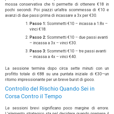
mossa conservativa che ti permette di ottenere €18 in
pochi secondi. Poi piazzi un’altra scommessa di €10 e
avanzi di due passi prima di incassare a 3x per €30.
Passo 1:
Scommetti €10 – incassa a 1.8x –
vinci €18.
Passo 2:
Scommetti €10 – due passi avanti
– incassa a 3x – vinci €30.
Passo 3:
Scommetti €10 – tre passi avanti
– incassa a 4x – vinci €40.
La sessione termina dopo circa sette minuti con un
profitto totale di €88 su una puntata iniziale di €30—un
ritorno impressionante per un breve burst di gioco.
Controllo del Rischio Quando Sei in
Corsa Contro il Tempo
Le sessioni brevi significano poco margine di errore.
L’elemento strategico sta nel decidere quando premere il