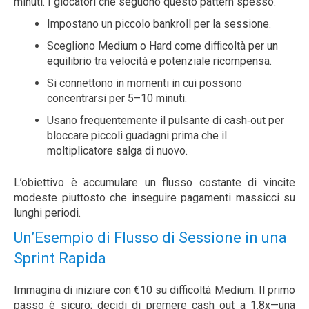
minuti. I giocatori che seguono questo pattern spesso:
Impostano un piccolo bankroll per la sessione.
Scegliono Medium o Hard come difficoltà per un
equilibrio tra velocità e potenziale ricompensa.
Si connettono in momenti in cui possono
concentrarsi per 5–10 minuti.
Usano frequentemente il pulsante di cash‑out per
bloccare piccoli guadagni prima che il
moltiplicatore salga di nuovo.
L’obiettivo è accumulare un flusso costante di vincite
modeste piuttosto che inseguire pagamenti massicci su
lunghi periodi.
Un’Esempio di Flusso di Sessione in una
Sprint Rapida
Immagina di iniziare con €10 su difficoltà Medium. Il primo
passo è sicuro; decidi di premere cash out a 1.8x—una