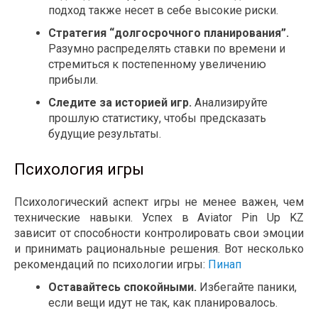
подход также несет в себе высокие риски.
Стратегия “долгосрочного планирования”.
Разумно распределять ставки по времени и
стремиться к постепенному увеличению
прибыли.
Следите за историей игр.
Анализируйте
прошлую статистику, чтобы предсказать
будущие результаты.
Психология игры
Психологический аспект игры не менее важен, чем
технические навыки. Успех в Aviator Pin Up KZ
зависит от способности контролировать свои эмоции
и принимать рациональные решения. Вот несколько
рекомендаций по психологии игры:
Пинап
Оставайтесь спокойными.
Избегайте паники,
если вещи идут не так, как планировалось.