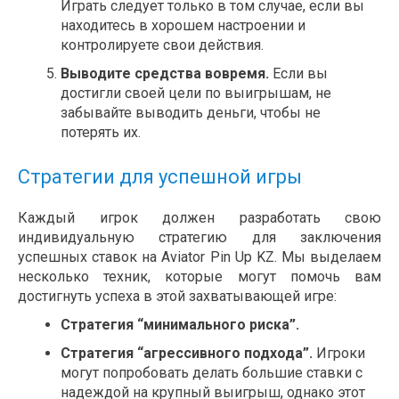
Играть следует только в том случае, если вы
находитесь в хорошем настроении и
контролируете свои действия.
Выводите средства вовремя.
Если вы
достигли своей цели по выигрышам, не
забывайте выводить деньги, чтобы не
потерять их.
Стратегии для успешной игры
Каждый игрок должен разработать свою
индивидуальную стратегию для заключения
успешных ставок на Aviator Pin Up KZ. Мы выделаем
несколько техник, которые могут помочь вам
достигнуть успеха в этой захватывающей игре:
Стратегия “минимального риска”.
Стратегия “агрессивного подхода”.
Игроки
могут попробовать делать большие ставки с
надеждой на крупный выигрыш, однако этот