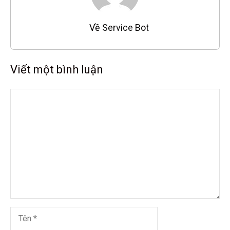
Về Service Bot
Viết một bình luận