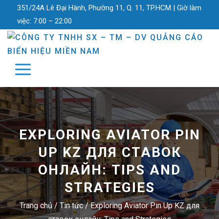
351/24A Lê Đại Hành, Phường 11, Q. 11, TP.HCM |
Giờ làm
việc:
7:00 – 22:00
EXPLORING AVIATOR PIN
UP KZ ДЛЯ СТАВОК
ОНЛАЙН: TIPS AND
STRATEGIES
Trang chủ
/
Tin tức
/
Exploring Aviator Pin Up KZ для