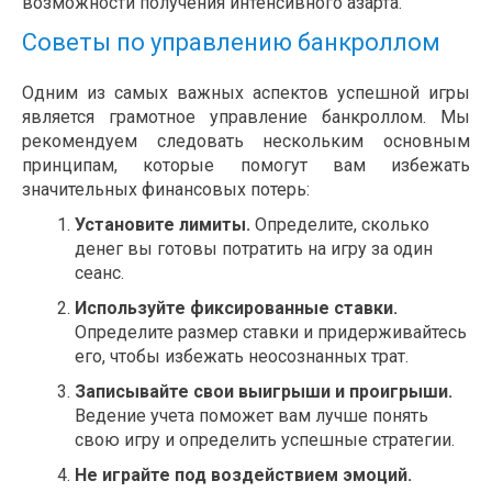
возможности получения интенсивного азарта.
Советы по управлению банкроллом
Одним из самых важных аспектов успешной игры
является грамотное управление банкроллом. Мы
рекомендуем следовать нескольким основным
принципам, которые помогут вам избежать
значительных финансовых потерь:
Установите лимиты.
Определите, сколько
денег вы готовы потратить на игру за один
сеанс.
Используйте фиксированные ставки.
Определите размер ставки и придерживайтесь
его, чтобы избежать неосознанных трат.
Записывайте свои выигрыши и проигрыши.
Ведение учета поможет вам лучше понять
свою игру и определить успешные стратегии.
Не играйте под воздействием эмоций.