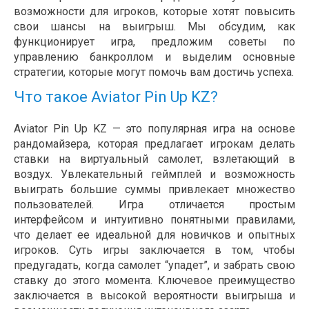
возможности для игроков, которые хотят повысить
свои шансы на выигрыш. Мы обсудим, как
функционирует игра, предложим советы по
управлению банкроллом и выделим основные
стратегии, которые могут помочь вам достичь успеха.
Что такое Aviator Pin Up KZ?
Aviator Pin Up KZ — это популярная игра на основе
рандомайзера, которая предлагает игрокам делать
ставки на виртуальный самолет, взлетающий в
воздух. Увлекательный геймплей и возможность
выиграть большие суммы привлекает множество
пользователей. Игра отличается простым
интерфейсом и интуитивно понятными правилами,
что делает ее идеальной для новичков и опытных
игроков. Суть игры заключается в том, чтобы
предугадать, когда самолет “упадет”, и забрать свою
ставку до этого момента. Ключевое преимущество
заключается в высокой вероятности выигрыша и