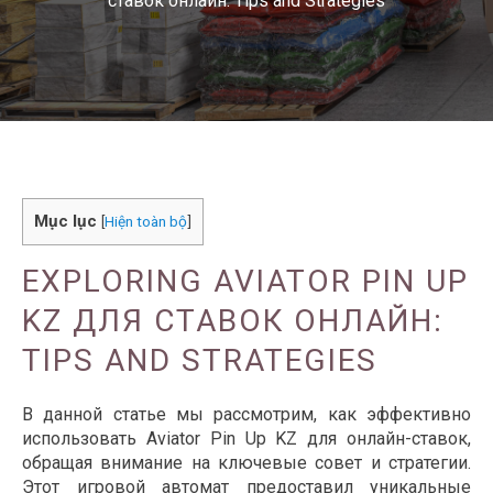
ставок онлайн: Tips and Strategies
Mục lục
[
Hiện toàn bộ
]
EXPLORING AVIATOR PIN UP
KZ ДЛЯ СТАВОК ОНЛАЙН:
TIPS AND STRATEGIES
В данной статье мы рассмотрим, как эффективно
использовать Aviator Pin Up KZ для онлайн-ставок,
обращая внимание на ключевые совет и стратегии.
Этот игровой автомат предоставил уникальные