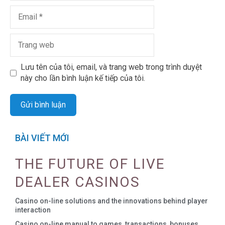
Lưu tên của tôi, email, và trang web trong trình duyệt
này cho lần bình luận kế tiếp của tôi.
BÀI VIẾT MỚI
THE FUTURE OF LIVE
DEALER CASINOS
Casino on-line solutions and the innovations behind player
interaction
Casino on-line manual to games, transactions, bonuses,