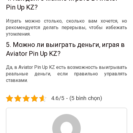
Pin Up KZ?
Играть можно столько, сколько вам хочется, но
рекомендуется делать перерывы, чтобы избежать
утомления.
5. Можно ли выиграть деньги, играя в
Aviator Pin Up KZ?
Да, в Aviator Pin Up KZ есть возможность выигрывать
реальные деньги, если правильно управлять
ставками.
4.6/5 - (5 bình chọn)