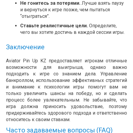
Не гонитесь за потерями.
Лучше взять паузу
и вернуться к игре позже, чем пытаться
“отыграться”.
Ставьте реалистичные цели.
Определите,
чего вы хотите достичь в каждой сессии игры.
Заключение
Aviator Pin Up KZ предоставляет игрокам отличные
возможности для выигрыша, однако важно
подходить к игре со знанием дела. Управление
банкроллом, использование эффективных стратегий
и внимание к психологии игры помогут вам не
только увеличить шансы на победу, но и сделать
процесс более увлекательным. Не забывайте, что
игра должна приносить удовольствие, поэтому
придерживайтесь здорового подхода и ответственно
относитесь к своим ставкам.
Часто задаваемые вопросы (FAQ)