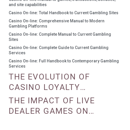
and site capabilities
Casino On-line: Total Handbook to Current Gambling Sites
Casino On-line: Comprehensive Manual to Modern
Gambling Platforms
Casino On-line: Complete Manual to Current Gambling
Sites
Casino On-line: Complete Guide to Current Gambling
Services
Casino On-line: Full Handbook to Contemporary Gambling
Services
THE EVOLUTION OF
CASINO LOYALTY
PROGRAMS
THE IMPACT OF LIVE
DEALER GAMES ON
CASINO EXPERIENCE