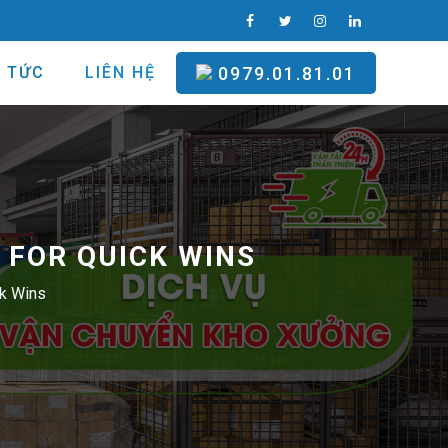
N TỨC
LIÊN HỆ
0979.01.81.01
 FOR QUICK WINS
ck Wins