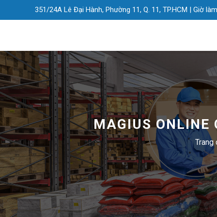
351/24A Lê Đại Hành, Phường 11, Q. 11, TP.HCM |
Giờ làm
MAGIUS ONLINE 
Trang 