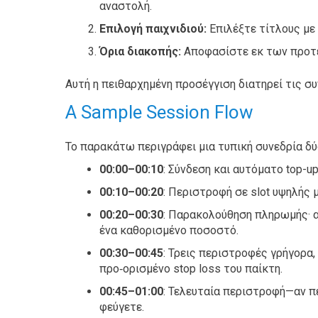
αναστολή.
Επιλογή παιχνιδιού:
Επιλέξτε τίτλους με
Όρια διακοπής:
Αποφασίστε εκ των προτέ
Αυτή η πειθαρχημένη προσέγγιση διατηρεί τις σ
A Sample Session Flow
Το παρακάτω περιγράφει μια τυπική συνεδρία δ
00:00–00:10
: Σύνδεση και αυτόματο top-
00:10–00:20
: Περιστροφή σε slot υψηλής 
00:20–00:30
: Παρακολούθηση πληρωμής· α
ένα καθορισμένο ποσοστό.
00:30–00:45
: Τρεις περιστροφές γρήγορα
προ‑ορισμένο stop loss του παίκτη.
00:45–01:00
: Τελευταία περιστροφή—αν π
φεύγετε.