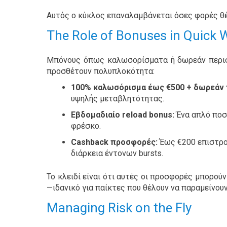
Αυτός ο κύκλος επαναλαμβάνεται όσες φορές θ
The Role of Bonuses in Quick 
Μπόνους όπως καλωσορίσματα ή δωρεάν περισ
προσθέτουν πολυπλοκότητα:
100% καλωσόρισμα έως €500 + δωρεάν 
υψηλής μεταβλητότητας.
Εβδομαδιαίο reload bonus:
Ένα απλό ποσ
φρέσκο.
Cashback προσφορές:
Έως €200 επιστροφ
διάρκεια έντονων bursts.
Το κλειδί είναι ότι αυτές οι προσφορές μπορούν
—ιδανικό για παίκτες που θέλουν να παραμείνουν
Managing Risk on the Fly