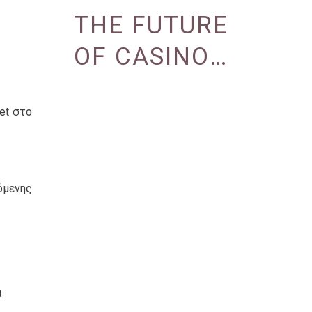
OPERATIONS
GAMES IN
THE FUTURE
ONLINE
OF CASINO
CASINOS
GAMING:
VIRTUAL
et στο
REALITY
AND
όμενης
AUGMENTED
REALITY
α