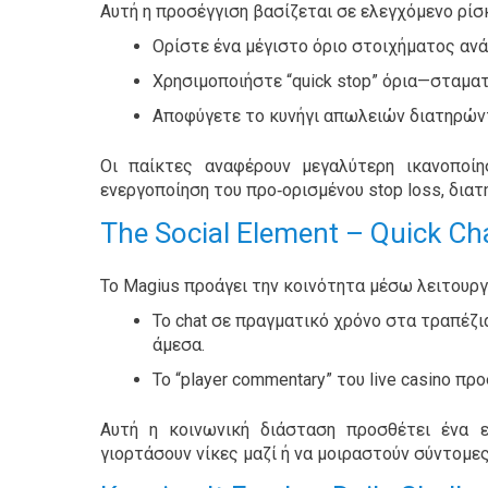
Αυτή η προσέγγιση βασίζεται σε ελεγχόμενο ρίσ
Ορίστε ένα μέγιστο όριο στοιχήματος ανά
Χρησιμοποιήστε “quick stop” όρια—σταμα
Αποφύγετε το κυνήγι απωλειών διατηρώντ
Οι παίκτες αναφέρουν μεγαλύτερη ικανοποί
ενεργοποίηση του προ‑ορισμένου stop loss, δι
The Social Element – Quick C
Το Magius προάγει την κοινότητα μέσω λειτουργ
Το chat σε πραγματικό χρόνο στα τραπέζι
άμεσα.
Το “player commentary” του live casino π
Αυτή η κοινωνική διάσταση προσθέτει ένα ε
γιορτάσουν νίκες μαζί ή να μοιραστούν σύντομε