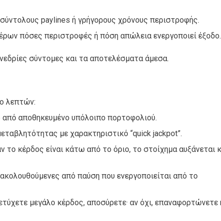
 σύντολους paylines ή γρήγορους χρόνους περιστροφής.
ρων πόσες περιστροφές ή πόση απώλεια ενεργοποιεί έξοδο.
υνεδρίες σύντομες και τα αποτελέσματα άμεσα.
ύο λεπτών:
up από αποθηκευμένο υπόλοιπο πορτοφολιού.
μεταβλητότητας με χαρακτηριστικό “quick jackpot”.
ν το κέρδος είναι κάτω από το όριο, το στοίχημα αυξάνεται 
, ακολουθούμενες από παύση που ενεργοποιείται από το
ετύχετε μεγάλο κέρδος, αποσύρετε· αν όχι, επαναφορτώνετε 