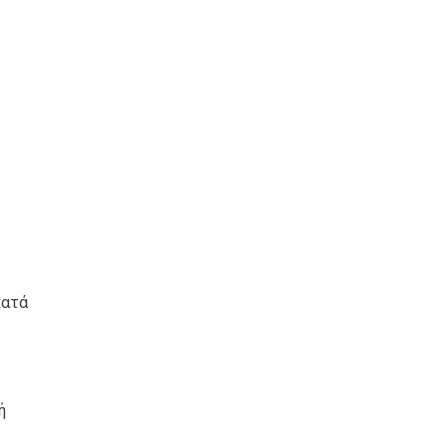
κατά
ή