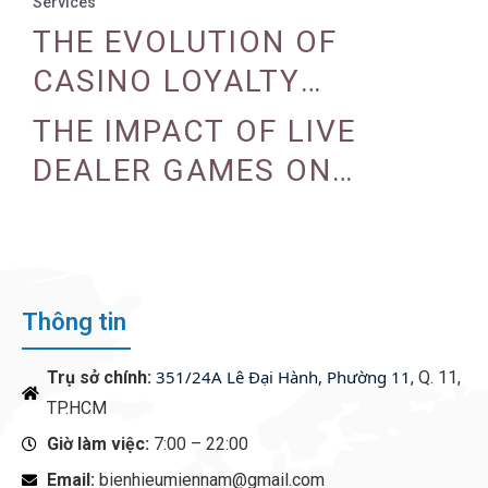
Services
THE EVOLUTION OF
CASINO LOYALTY
PROGRAMS
THE IMPACT OF LIVE
DEALER GAMES ON
CASINO EXPERIENCE
Thông tin
351/24A Lê Đại Hành, Phường 11
Trụ sở chính:
, Q. 11,
TP.HCM
Giờ làm việc:
7:00 – 22:00
Email:
bienhieumiennam@gmail.com