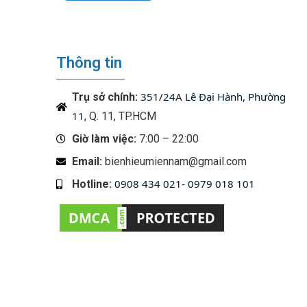
Thông tin
351/24A Lê Đại Hành, Phường
Trụ sở chính:
11
, Q. 11, TP.HCM
Giờ làm việc:
7:00 – 22:00
Email:
bienhieumiennam@gmail.com
0908 434 021- 0979 018 101
Hotline:
‭