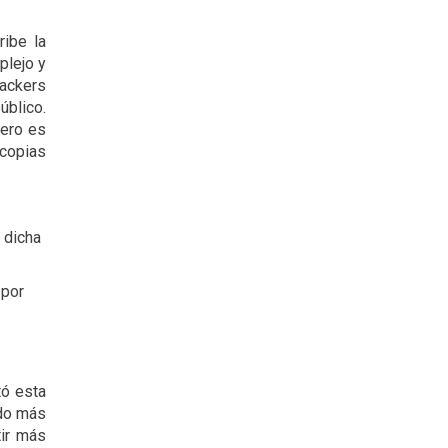
ibe la
plejo y
hackers
úblico.
mero es
 copias
 dicha
 por
tó esta
ado más
tir más