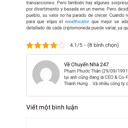
transacciones. Pero también hay algunas sorpres
por divertimento y basada en un meme. Pero desd
pueblo, su valor no ha parado de crecer. Cuando
para que elijas el
wealthicator
que mejor se adap
detallado de cada criptomoneda puede variar, ya q
4.1/5 - (8 bình chọn)
Về Chuyển Nhà 247
Phạm Phước Thân (29/09/1991) t
tại anh cũng đang là CEO & Co-
Thành Hưng ... Và nhiều công ty 
Viết một bình luận