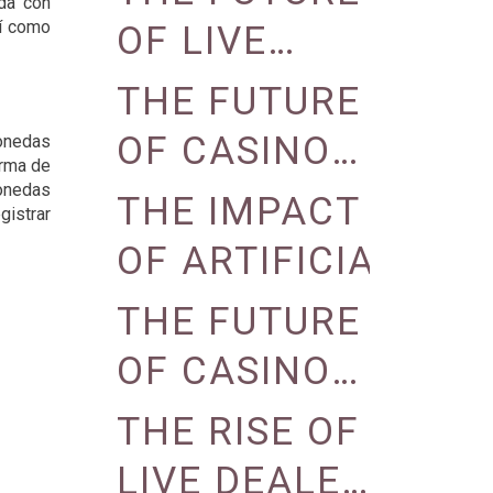
ada con
EXPERIENCE
ON CASINO
sí como
OF LIVE
ENGAGEMENT
DEALER
THE FUTURE
GAMES IN
OF CASINO
monedas
orma de
ONLINE
GAMING:
monedas
THE IMPACT
gistrar
CASINOS
VIRTUAL
OF ARTIFICIAL
REALITY
INTELLIGENCE
THE FUTURE
AND
ON CASINO
OF CASINO
AUGMENTED
OPERATIONS
GAMING:
THE RISE OF
REALITY
VIRTUAL
LIVE DEALER