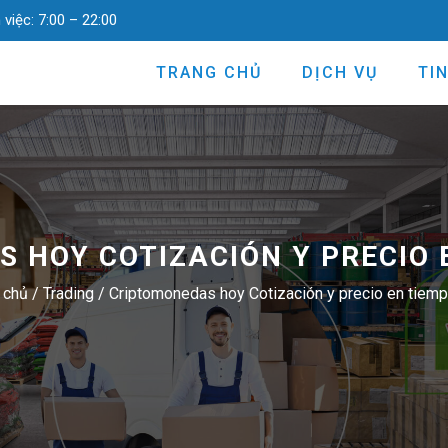
 việc:
7:00 – 22:00
TRANG CHỦ
DỊCH VỤ
TI
 HOY COTIZACIÓN Y PRECIO 
 chủ
/
Trading
/
Criptomonedas hoy Cotización y precio en tiemp