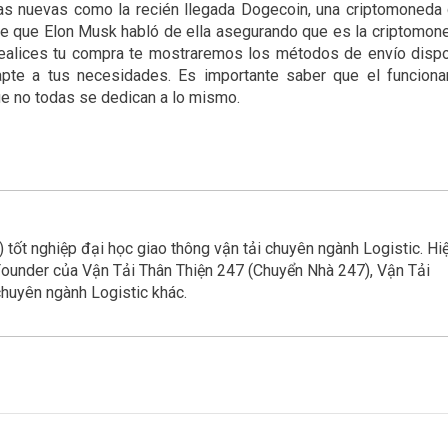
as nuevas como la recién llegada Dogecoin, una criptomoneda
e que Elon Musk habló de ella asegurando que es la criptomon
 realices tu compra te mostraremos los métodos de envío disp
te a tus necesidades. Es importante saber que el funciona
ue no todas se dedican a lo mismo.
ốt nghiệp đại học giao thông vận tải chuyên ngành Logistic. Hi
Founder của Vận Tải Thân Thiện 247 (Chuyển Nhà 247), Vận Tải
chuyên ngành Logistic khác.