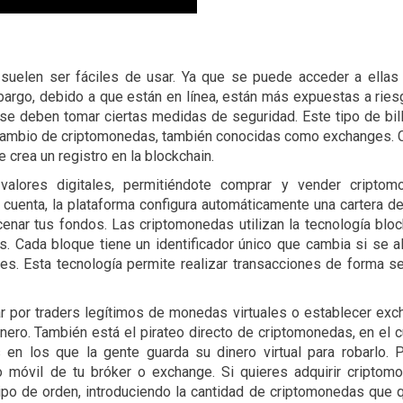
 suelen ser fáciles de usar. Ya que se puede acceder a ella
mbargo, debido a que están en línea, están más expuestas a rie
se deben tomar ciertas medidas de seguridad. Este tipo de bil
rcambio de criptomonedas, también conocidas como exchanges.
 crea un registro en la blockchain.
alores digitales, permitiéndote comprar y vender criptom
cuenta, la plataforma configura automáticamente una cartera de
cenar tus fondos. Las criptomonedas utilizan la tecnología bloc
 Cada bloque tiene un identificador único que cambia si se al
es. Esta tecnología permite realizar transacciones de forma s
r por traders legítimos de monedas virtuales o establecer ex
nero. También está el pirateo directo de criptomonedas, en el c
 en los que la gente guarda su dinero virtual para robarlo.
 móvil de tu bróker o exchange. Si quieres adquirir criptom
ipo de orden, introduciendo la cantidad de criptomonedas que 