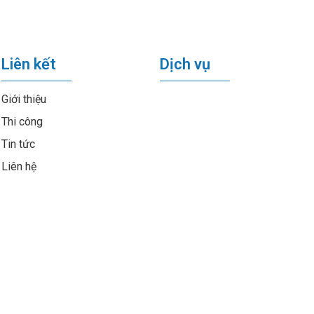
Liên kết
Dịch vụ
Giới thiệu
Thi công
Tin tức
Liên hệ