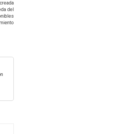
 creada
eda del
onibles
miento
ện