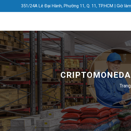
351/24A Lê Đại Hành, Phường 11, Q. 11, TP.HCM |
Giờ làm
CRIPTOMONEDAS
Trang