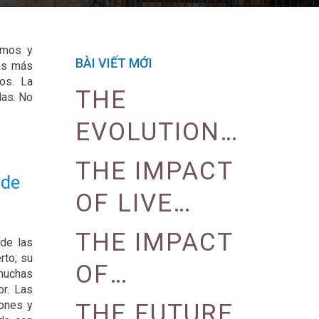
amos y
BÀI VIẾT MỚI
das más
os. La
THE
das. No
EVOLUTION
OF CASINO
THE IMPACT
 de
LOYALTY
OF LIVE
PROGRAMS
DEALER
THE IMPACT
 de las
rto; su
GAMES ON
OF
muchas
or. Las
CASINO
GAMIFICATION
iones y
THE FUTURE