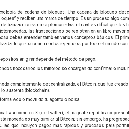
cnología de cadena de bloques. Una cadena de bloques descr
bloques” y reciben una marca de tiempo. Es un proceso algo com
l de transacciones en criptomonedas, el cual es difícil que los 
iptomonedas, las transacciones se registran en un libro mayor p
edas debes entender también varios conceptos básicos. El pri
izada, lo que suponen nodos repartidos por todo el mundo con
depósitos en girar depende del método de pago.
fondos necesarios los mineros se encargan de confirmar e incluir
neda completamente descentralizada, el Bitcoin, que fue creado
lo sustenta (blockchain).
forma web o móvil de tu agente o bolsa.
cial, así como en X (ex-Twitter), el magnate republicano presen
ta moneda es muy similar al Bitcoin; sin embargo, ha progres
s, las que incluyen pagos más rápidos y procesos para permi