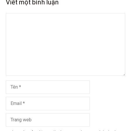
Viết một bình luận