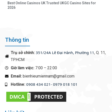
Best Online Casinos UK Trusted UKGC Casino Sites for
2026
Thông tin
351/24A Lê Đại Hành, Phường 11
Trụ sở chính:
, Q. 11,
TP.HCM
Giờ làm việc:
7:00 – 22:00
Email:
bienhieumiennam@gmail.com
0908 434 021- 0979 018 101
Hotline:
‭